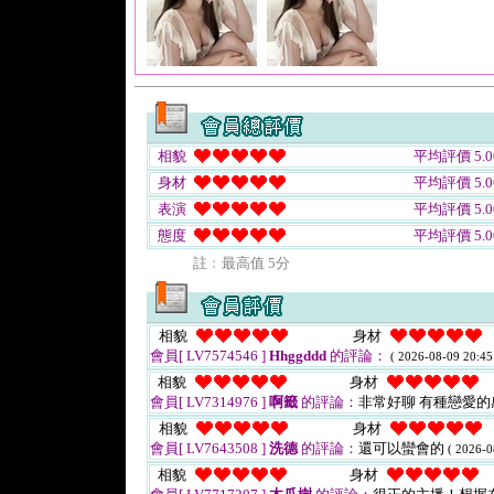
相貌
平均評價 5.0
身材
平均評價 5.0
表演
平均評價 5.0
態度
平均評價 5.0
註﹕最高值 5分
相貌
身材
會員[ LV7574546 ]
Hhggddd
的評論：
( 2026-08-09 20:45
相貌
身材
會員[ LV7314976 ]
啊籤
的評論：
非常好聊 有種戀愛
相貌
身材
會員[ LV7643508 ]
洗德
的評論：
還可以蠻會的
( 2026-0
相貌
身材