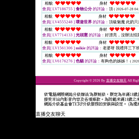
相貌
身材
會員[ LV7186755 ]
食物公分
的評論：
頂
( 2026-07-28 04:
相貌
身材
會員[ LV4555248 ]
環遊世界
的評論：
頂級魅魔 此奶
相貌
身材
會員[ LV7714133 ]
光頭憲
的評論：
好漂亮，沒辦法招
相貌
身材
會員[ LV1561306 ]
mikie
的評論：
老婆呀 我禮拜三下
相貌
身材
會員[ LV6176276 ]
色貓
的評論：
有夠色的姊姊！
( 202
Copyright © 2026 By
直播交友聊天
All Righ
直播交友聊天