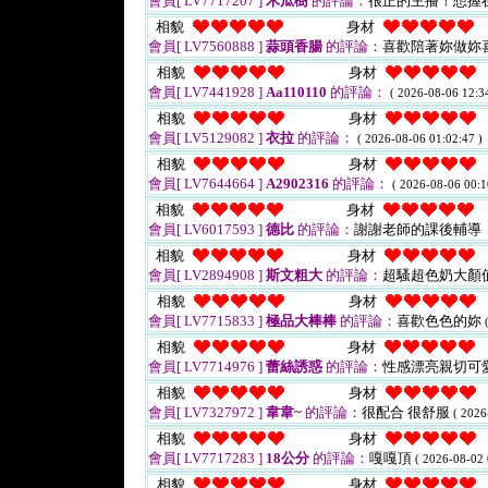
會員[ LV7717207 ]
木瓜樹
的評論：
很正的主播！想握
相貌
身材
會員[ LV7560888 ]
蒜頭香腸
的評論：
喜歡陪著妳做妳
相貌
身材
會員[ LV7441928 ]
Aa110110
的評論：
( 2026-08-06 12:34
相貌
身材
會員[ LV5129082 ]
衣拉
的評論：
( 2026-08-06 01:02:47 )
相貌
身材
會員[ LV7644664 ]
A2902316
的評論：
( 2026-08-06 00:1
相貌
身材
會員[ LV6017593 ]
德比
的評論：
謝謝老師的課後輔導
相貌
身材
會員[ LV2894908 ]
斯文粗大
的評論：
超騷超色奶大顏
相貌
身材
會員[ LV7715833 ]
極品大棒棒
的評論：
喜歡色色的妳
相貌
身材
會員[ LV7714976 ]
蕾絲誘惑
的評論：
性感漂亮親切可
相貌
身材
會員[ LV7327972 ]
韋韋~
的評論：
很配合 很舒服
( 2026
相貌
身材
會員[ LV7717283 ]
18公分
的評論：
嘎嘎頂
( 2026-08-02 
相貌
身材