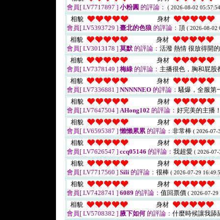
會員[ LV7717897 ]
小粉圓
的評論：
( 2026-08-02 05:57:54
相貌
身材
會員[ LV5393729 ]
臺北的色狼
的評論：
頂
( 2026-08-02 
相貌
身材
會員[ LV3013178 ]
莫默
的評論：
活潑 熱情 很放得開的
相貌
身材
會員[ LV7378149 ]
梅綠
的評論：
主播很色，胸和屁股
相貌
身材
會員[ LV7336881 ]
NNNNNEO
的評論：
騷爆，全服第
相貌
身材
會員[ LV7647504 ]
AHong102
的評論：
好完美的主播
相貌
身材
會員[ LV6595387 ]
懶懶累累
的評論：
非常棒
( 2026-07-3
相貌
身材
會員[ LV7626547 ]
ccq05146
的評論：
我超愛
( 2026-07-
相貌
身材
會員[ LV7717560 ]
Sili
的評論：
很棒
( 2026-07-29 16:49:5
相貌
身材
會員[ LV7428741 ]
6089
的評論：
值回票價
( 2026-07-29 
相貌
身材
會員[ LV5708382 ]
腋下如何
的評論：
什麼時候讓我舔舔