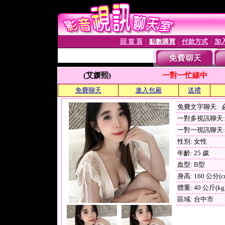
回 首 頁
點數購買
付款方式
加
│
│
│
(艾媛熙)
一對一忙線中
免費聊天
進入包廂
送禮
免費文字聊天:
一對多視訊聊天: 
一對一視訊聊天: 
性別: 女性
年齡: 25 歲
血型: B型
身高: 160 公分(c
體重: 40 公斤(kg
區域: 台中市